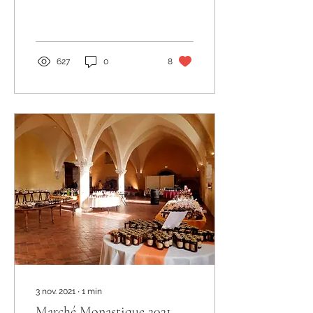
23 avril : 15 mai...
627
0
8
3 nov. 2021
∙
1
min
Marché Monastique 2021