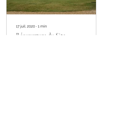
17 juil. 2020
∙
1
min
Réouverture du Site
L'abbaye a désormais ré-
ouvert ses portes, nous
sommes très heureux de
vous y accueillir à
nouveau. Nous mettons
tout en oeuvre pour vous...
562
0
12
Voir plus