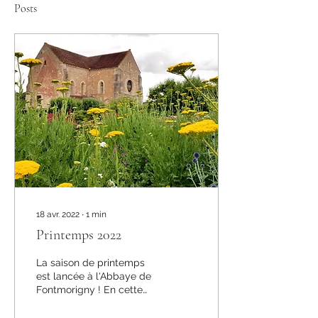
Posts
18 avr. 2022
∙
1
min
Printemps 2022
La saison de printemps
est lancée à l'Abbaye de
Fontmorigny ! En cette
saison, 3 rendez-vous à
noter dans vos agendas :