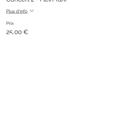
Plus d'info
Prix
25,00 €
+ 0,63 € de frais de billetterie
Vente expirée
Type de billet
Concert 2 - Tarif Adhérent
Plus d'info
Prix
22,00 €
+ 0,55 € de frais de billetterie