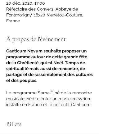
20 déc. 2020, 17:00
Réfectoire des Convers, Abbaye de
Fontmorigny, 18320 Menetou-Couture,
France
À propos de l'événement
Canticum Novum souhaite proposer un
programme autour de cette grande fête
de la Chrétienté, qu’est Noël. Temps de
spiritualité mais aussi de rencontre, de
partage et de rassemblement des cultures
et des peuples.
Le programme Sama-ï, né de la rencontre
musicale inédite entre un musicien syrien
installé en France et le collectif Canticum
Novum, résonne indéniablement avec
notre situation contemporaine. À la croisée
des répertoires de l’Espagne des trois
Billets
cultures et des répertoires traditionnels
syriens, Samâ-ï évoque ce carrefour