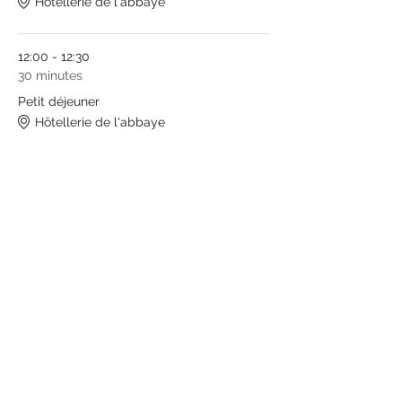
Hôtellerie de l'abbaye
12:00 - 12:30
30 minutes
Petit déjeuner
Hôtellerie de l'abbaye
Tout voir
Partager cet événement
Venir à l'abbaye
Route de l'abbaye